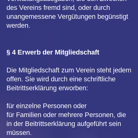
§ 5 Rechte und Pflichten der Mitglieder
Durch die Mitgliedschaft wird das Recht
zum Besuch der Veranstaltungen des
Vereins in dem in der Beitrittserklärung
gewählten Ring erworben. Die Änderung
des Rings ist zum Ende eines
Geschäftsjahres möglich.
Die Platzverteilung für die
Veranstaltungen des Vereins erfolgt
grundsätzlich im Wechsel der
vorhandenen Platzgruppen (Rollsystem).
Der Vorstand ist verpflichtet, alle
Maßnahmen für eine möglichst gerechte
Platzverteilung zu treffen.
Die Mitglieder verpflichten sich zur
pünktlichen Bezahlung des
Mitgliedsbeitrages, und zwar ohne
Rücksicht auf den Besuch der
Vereinsveranstaltungen.