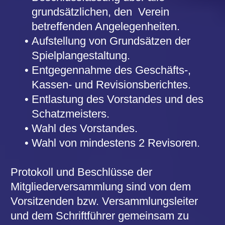
Vorstand im Sinne des § 26 BGB sind der
Vorsitzende, der stellvertretende
Vorsitzende, und der Schatzmeister und
der stellv. Schatzmeister, von denen
jeweils zwei gemeinsam
die Volksbühne Hanau e. V. gerichtlich
und außergerichtlich vertreten.
§ 15 Auflösung des Vereins
Der Verein kann nur durch Beschluss der
Mitgliederversammlung aufgelöst werden.
Wenn die Hälfte aller stimmberechtigten
Mitglieder die Auflösung des Vereins
beantragen, ist vom Vorstand eine
Mitgliederversammlung einzuberufen. Der
Auflösungsbeschluss erfordert die
Zustimmung von neun Zehnteln der
anwesenden Mitglieder.