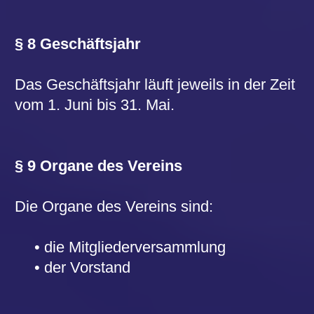
beurkunden.
§ 11 Der Vorstand
Der Vorstand besteht aus:
dem Vorsitzenden
dem stellvertretenden Vorsitzenden
dem Schatzmeister
dem stellv. Schatzmeister
dem Schriftführer
bis zu 9 Beisitzern
Der Vorstand hat die Beschlüsse der
Mitgliederversammlung durchzuführen,
die laufenden Geschäfte des Vereins zu
erledigen und die Jahresbeiträge zu
beschließen.
Vorstandsmitglieder dürfen für ihre
Tätigkeit eine angemessene Vergütung