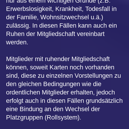
findet alljährlich vor Beginn der neuen
Spielzeit statt. Sie wird vom Vorstand
einberufen und geleitet.
Eine außerordentliche
Mitgliederversammlung kann aus
besonderen Gründen jederzeit durch
Beschluss des Vorstandes oder auf
schriftliches Verlangen von mindestens
1/3 der Mitglieder einberufen werden.
Die Einladung zur Mitgliederversammlung
erfolgt schriftlich oder durch
Veröffentlichung in einer allen Mitgliedern
zugestellten Publikation unter
Bekanntgabe der Tagesordnung
mindestens zwei Wochen vor der
Mitgliederversammlung.
Anträge zur Tagesordnung müssen
mindestens eine Woche vor der
Mitgliederversammlung bei dem Vorstand