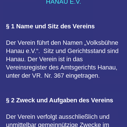
Hanau e.V.“. Sitz und Gerichtsstand sind
Hanau. Der Verein ist in das
Vereinsregister des Amtsgerichts Hanau,
unter der VR. Nr. 367 eingetragen.
§ 2 Zweck und Aufgaben des Vereins
Der Verein verfolgt ausschließlich und
unmittelbar gemeinnützige Zwecke im
Sinne des Abschnitts „Steuerbegünstigte
Zwecke“ der Abgabeordnung. Er ist stets
bestrebt, die Kunst volksbildend zu
pflegen, vor allem das Theaterwesen zu
fördern und seinen Mitgliedern
Theatervorstellungen und
Bildungsveranstaltungen zu ermöglichen.
Er will ferner das Kunstverständnis der
Mitglieder durch Einführungen, Vorträge,
Besuch von Theatern auch außerhalb
Hanaus und andere Veranstaltungen
künstlerischer Art vertiefen.