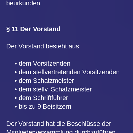
Im Falle der Auflösung oder der
Aufhebung des Vereins oder bei Wegfall
seines Zweckes fällt das
Vereinsvermögen an die Stadt Hanau mit
der Auflage, es ausschließlich und
unmittelbar für kulturelle Zwecke im Sinne
der Vereinssatzung zu verwenden.
§ 16 Inkrafttreten dieser Satzung
Diese Satzung tritt mit der Eintragung ins
Vereinsregister in Kraft und löst alle
bisherigen Satzungen der Volksbühne
Hanau ab.
Eingetragen im Vereinsregister Nr. 367
Hanau, den 21.12.2017
Frau Heidi Bär / stellver. Vorsitzende