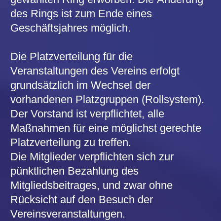
Mitglieder mit ruhender Mitgliedschaft
können, soweit Karten noch vorhanden
sind, diese zu einzelnen Vorstellungen zu
den gleichen Bedingungen wie die
ordentlichen Mitglieder erhalten, jedoch
erfolgt auch in diesen Fällen grundsätzlich
eine Bindung an den Wechsel der
Platzgruppen (Rollsystem).
§ 7 Ausschluss
Der Ausschluss eines Mitgliedes kann
durch den Vorstand erfolgen:
bei grobem Verstoß gegen die Interessen
des Vereins,
wenn es mit seinen Beiträgen trotz
schriftlicher Mahnung länger als drei
Monate im Rückstand ist.