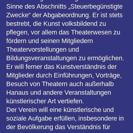
Der Verein will eine künstlerische und
soziale Aufgabe erfüllen, insbesondere in
der Bevölkerung das Verständnis für
Kunst und Kunstwerke wecken und
fördern. Der Verein ist parteipolitisch und
konfessionell unabhängig.
§ 3 Gemeinnützigkeit
Der Verein ist selbstlos tätig; er verfolgt
nicht in erster Linie eigenwirtschaftliche
Zwecke. Mittel des Vereins dürfen nur für
die satzungsmäßig festgelegten Zwecke
verwendet werden. Die Mitglieder erhalten
keine Zuwendungen aus Mitteln des
Vereins.
Es darf keine Person durch
Verwaltungsausgaben, die den Zwecken
des Vereins fremd sind, oder durch
unangemessene Vergütungen begünstigt
werden.