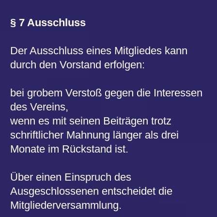
schriftlich eingegangen sein.
Die Mitgliederversammlung hat folgende
Aufgaben:
Beschlussfassung über alle
grundsätzlichen, den Verein
betreffenden Angelegenheiten.
Aufstellung von Grundsätzen der
Spielplangestaltung.
Entgegennahme des Geschäfts-,
Kassen- und Revisionsberichtes.
Entlastung des Vorstandes und des
Schatzmeisters.
Wahl des Vorstandes.
Wahl von mindestens 2 Revisoren.
Protokoll und Beschlüsse der
Mitgliederversammlung sind von dem
Vorsitzenden bzw. Versammlungsleiter
und dem Schriftführer gemeinsam zu