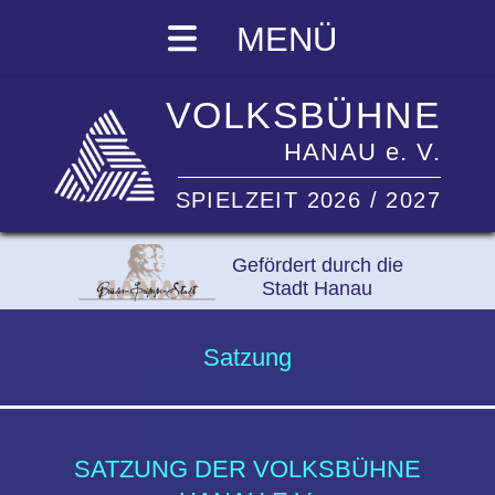
MENÜ
VOLKSBÜHNE
HANAU e. V.
SPIELZEIT 2026 / 2027
Gefördert durch die
Stadt Hanau
Satzung
SATZUNG DER VOLKSBÜHNE
HANAU E.V.
§ 1 Name und Sitz des Vereins
Der Verein führt den Namen „Volksbühne