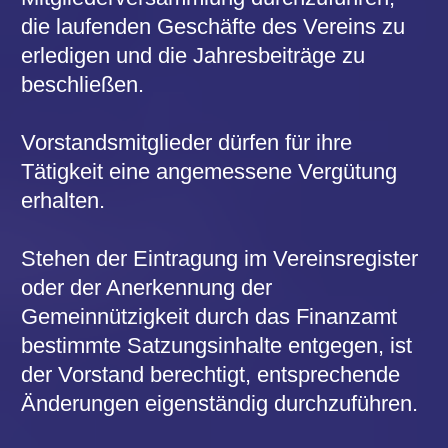
Peter Alt (Schatzmeister)
Volksbühne Hanau e.V. 2026 / 2027