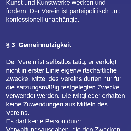
§ 4 Erwerb der Mitgliedschaft
Die Mitgliedschaft zum Verein steht jedem
offen. Sie wird durch eine schriftliche
Beitrittserklärung erworben:
für einzelne Personen oder
für Familien oder mehrere Personen, die
in der Beitrittserklärung aufgeführt sein
müssen.
Der Unterzeichnete der Beitrittserklärung
übernimmt die Rechte und Pflichten der
mit angemeldeten Personen
oder
für einen Betrieb zu Gunsten des dort
Beschäftigten unter Führung der
Mitgliedschaft auf den Namen des
Betriebes.