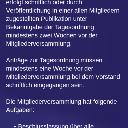
§ 13 Abstimmungen und Wahlen
Die Abstimmungen und Wahlen in der
Mitgliederversammlung und im Vorstand
erfolgen mit einfacher Mehrheit.
Bei Satzungsänderung ist
Zweidrittelmehrheit der anwesenden
Mitglieder erforderlich.
Die Wahl des Vorstandes und der
Revisoren in der Mitgliederversammlung
erfolgt auf die Dauer von vier Jahren. Die
Wiederwahl ist zulässig.
Bei Ausscheiden eines
Vorstandsmitgliedes sind bei der
nächsten Mitgliederversammlung
Ergänzungswahlen möglich.
§ 14 Vertretung des Vereins