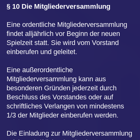
erhalten.
Stehen der Eintragung im Vereinsregister
oder der Anerkennung der
Gemeinnützigkeit durch das Finanzamt
bestimmte Satzungsinhalte entgegen, ist
der Vorstand berechtigt, entsprechende
Änderungen eigenständig durchzuführen.
§ 12 Die Revisoren
Die Revisoren sind verpflichtet, nach
eigenem Ermessen die Kassengeschäfte
zu prüfen, schriftliche Prüfungsvermerke
niederzulegen, den Revisionsbericht der
Mitglieder-versammlung vorzulegen und
die sich hieraus ergebenden Anträge zu
stellen.