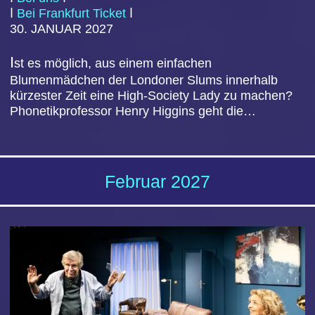
In dem zwischen 1642 und 1649 sittenstrengen,
puritanischen Massachusetts spielenden
Weltbestseller-Roman von Nathaniel Hawthorne
müssen Frauen wie die junge Hester Prynne, die
sich weigern, den Vater ihres unehelichen Kindes zu
…
KRÖTEN IN NOT
ⅼ
zum Stück
ⅼ
CO
NGRESS PARK HANAU
Kartenverkauf
ⅼ
Bei uns
ⅼ
ⅼ
Bei Frankfurt Ticket
ⅼ
22
.
APRIL
202
7
Immobilienunternehmer Peter Althaus hat es nicht