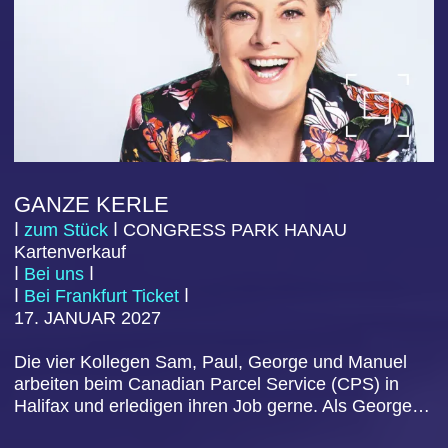
März 2027
80 TAGE UM DIE WELT
ⅼ
zum Stück
ⅼ
CO
NGRESS PARK HANAU
Kartenverkauf
ⅼ
Bei uns
ⅼ
ⅼ
Bei Frankfurt Ticket
ⅼ
20. MÄRZ
202
7
Lady Philea Fogg geht in ihrem Londoner Club eine
riskante Wette ein: In 80 Tagen die Welt zu
umrunden. Gemeinsam mit ihrem Diener