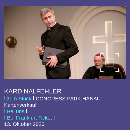
KARDINALFEHLER
ⅼ
zum Stück
ⅼ
CO
NGRESS PARK HANAU
Kartenverkauf
ⅼ
Bei uns
ⅼ
ⅼ
Bei Frankfurt Ticket
ⅼ
13.
Oktober
202
6
„Ein strahlendes Vorbild“! So sehen sich die
katholischen Würdenträger eines kleinen deutschen
Bistums. Sauber, mit wenigen Kirchenaustritten und
absolut skandalfrei. Dazu präsentiert sich der
ehrgeizige Bischof als energischer…