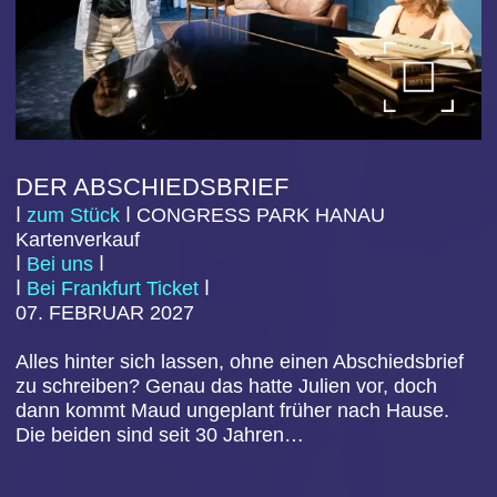
leicht: Seine rebellierende Teenager-Tochter Paula
kommt von einer Klimademo mit einer „Asphalthand“
nach Hause und seine Mutter Hedwig wird Opfer…
Volksbühne Hanau e.V. 2026 / 2027