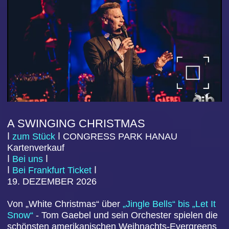
GANZE KERLE
ⅼ
zum Stück
ⅼ
CO
NGRESS PARK HANAU
Kartenverkauf
ⅼ
Bei uns
ⅼ
ⅼ
Bei Frankfurt Ticket
ⅼ
17. JANUAR
202
7
Die vier Kollegen Sam, Paul, George und Manuel
arbeiten beim Canadian Parcel Service (CPS) in
Halifax und erledigen ihren Job gerne. Als George…