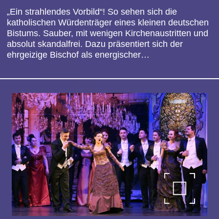
FEST DER SCHÖNEN STIMMEN
ⅼ
zum Stück
ⅼ
CO
NGRESS PARK HANAU
Kartenverkauf
ⅼ
Bei uns
ⅼ
ⅼ
Bei Frankfurt Ticket
ⅼ
1
8
.
Oktober
202
6
Zu einem bezaubernden Abend in die Welt von Oper
und Operette lädt das Ensemble der Opera Romana
ein.
Facettenreich reicht der Bogen dieses glanzvollen
Gala-Abends von …
November 2026