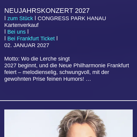
DER ABSCHIEDSBRIEF
ⅼ
zum Stück
ⅼ
CO
NGRESS PARK HANAU
Kartenverkauf
ⅼ
Bei uns
ⅼ
ⅼ
Bei Frankfurt Ticket
ⅼ
07. FEBRUAR
202
7
Alles hinter sich lassen, ohne einen Abschiedsbrief
zu schreiben? Genau das hatte Julien vor, doch
dann kommt Maud ungeplant früher nach Hause.
Die beiden sind seit 30 Jahren…