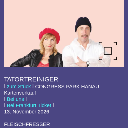
ES IST NUR EINE PHASE HASE
ⅼ
zum Stück
ⅼ
CO
NGRESS PARK HANAU
Kartenverkauf
ⅼ
Bei uns
ⅼ
ⅼ
Bei Frankfurt Ticket
ⅼ
20.
November
202
6
Mischa und Christiane sind glücklich verheiratet, ihr
Sohn studiert erfolgreich Medizin und so könnten sie
eigentlich ein sorgenfreies Leben führen. Doch zu
Mischas 50. Geburtstag bietet ihm sein Chef nicht
nur die…
Dezember 2026