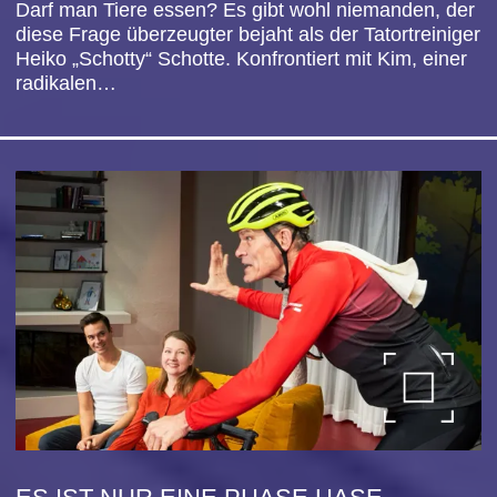
A SWINGING CHRISTMAS
ⅼ
zum Stück
ⅼ
CO
NGRESS PARK HANAU
Kartenverkauf
ⅼ
Bei uns
ⅼ
ⅼ
Bei Frankfurt Ticket
ⅼ
1
9
.
DEZEMBER
202
6
on „White Christmas“ über
„Jingle Bells“ bis „Let It
V
Snow“
- Tom Gaebel und sein Orchester spielen die
schönsten amerikanischen Weihnachts-Evergreens
und moderne…
Januar 2027