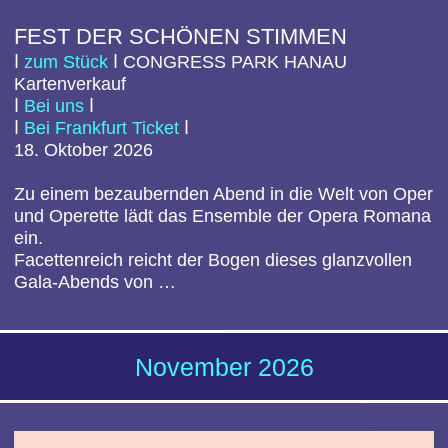
TATORTREINIGER
ⅼ
zum Stück
ⅼ
CO
NGRESS PARK HANAU
Kartenverkauf
ⅼ
Bei uns
ⅼ
ⅼ
Bei Frankfurt Ticket
ⅼ
13.
November
202
6
FLEISCHFRESSER
Darf man Tiere essen? Es gibt wohl niemanden, der
diese Frage überzeugter bejaht als der Tatortreiniger
Heiko „Schotty“ Schotte. Konfrontiert mit Kim, einer
radikalen…