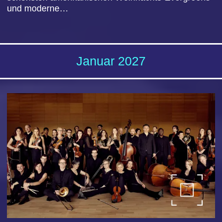
MY FAIR LADY
ⅼ
zum Stück
ⅼ
CO
NGRESS PARK HANAU
Kartenverkauf
ⅼ
Bei uns
ⅼ
ⅼ
Bei Frankfurt Ticket
ⅼ
30
. JANUAR
202
7
I
st es möglich, aus einem einfachen
Blumenmädchen der Londoner Slums innerhalb
kürzester Zeit eine High-Society Lady zu machen?
Phonetikprofessor Henry Higgins geht die…
Februar 2027