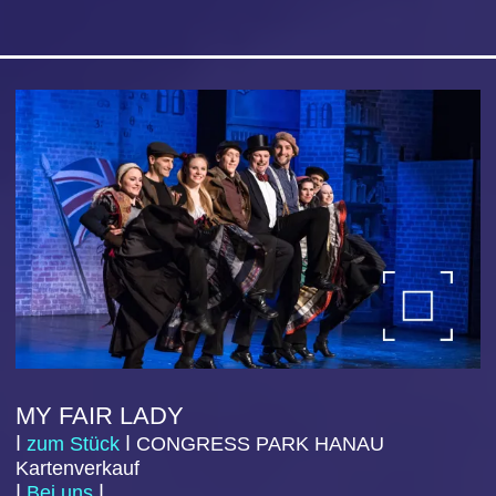
Passepartout begibt sie sich auf eine fantastische
Abenteuerreise, immer…
April 2027
DER SCHARLACHROTE BUCHSTABE
ⅼ
zum Stück
ⅼ
CO
NGRESS PARK HANAU
Kartenverkauf
ⅼ
Bei uns
ⅼ
ⅼ
Bei Frankfurt Ticket
ⅼ
11
.
APRIL
202
7