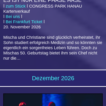
NEUJAHRSKONZERT 2027
ⅼ
zum Stück
ⅼ
CO
NGRESS PARK HANAU
Kartenverkauf
ⅼ
Bei uns
ⅼ
ⅼ
Bei Frankfurt Ticket
ⅼ
02. JANUAR
202
7
Motto: Wo die Lerche singt
2027 beginnt, und die Neue Philharmonie Frankfurt
feiert – melodienselig, schwungvoll, mit der
gewohnten Prise feinen Humors! …