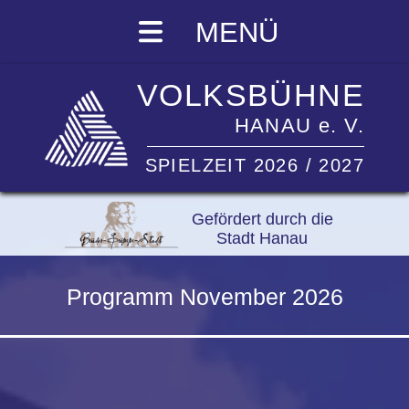
MENÜ
VOLKSBÜHNE
HANAU e. V.
SPIELZEIT 2026 / 2027
Gefördert durch die
Stadt Hanau
Programm November 2026
Tatortreiniger
Congress Park Hanau
I
zum Stück
I
Fr.
13.11.2026
19.30 Uhr
Bild
© Tanya Davidow