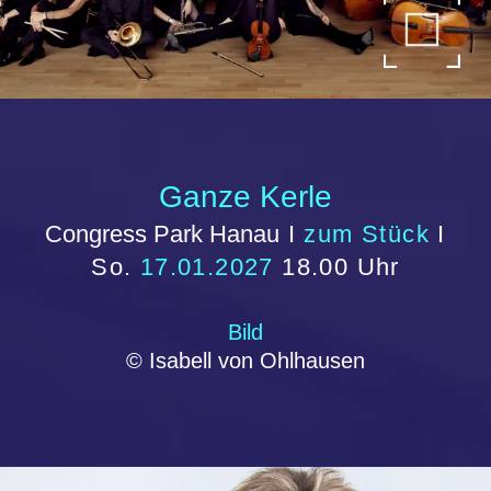
MY FAIR LADY
Congress Park Hanau
I
zum Stück
I
Sa.
30.01.2027
19.30 Uhr
Bild
© Franziska Strauss