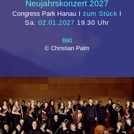
Ganze Kerle
Congress Park Hanau
I
zum Stück
I
So.
17.01.2027
18.00 Uhr
Bild
© Isabell von Ohlhausen