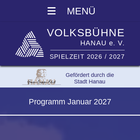
MENÜ
VOLKSBÜHNE
HANAU e. V.
SPIELZEIT 2026 / 2027
Gefördert durch die
Stadt Hanau
Programm Januar 2027
Neujahrskonzert 2027
Congress Park Hanau
I
zum Stück
I
Sa.
02.01.2027
19.30 Uhr
Bild
© Christian Palm